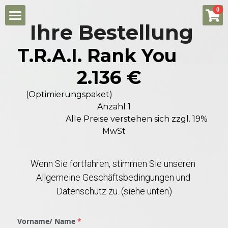
×
0
SHOPKATEGORIEN
Ihre Bestellung
R.P.I. Förderung
T.R.A.I. Rank You       
Alle Kategorien
R.P.i ENGLISH
2.136 €
R.P.i. Funding
Suche
(Optimierungspaket)  
Anzahl 1
Deutsch
                       Alle Preise verstehen sich zzgl. 19% 
MwSt
Deutsch
Wenn Sie fortfahren, stimmen Sie unseren 
Allgemeine Geschäftsbedingungen und 
Datenschutz zu. (siehe unten)
Vorname/ Name
*