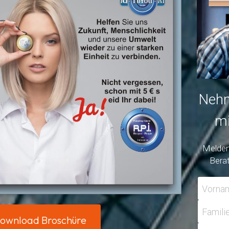
Nehm
mi
Melden 
Bera
Vorna
Famil
ownload Broschüre