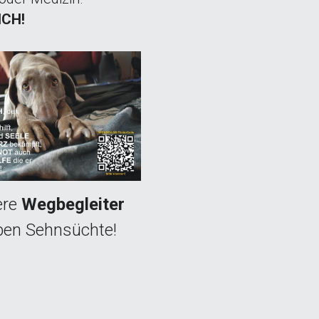
ICH!
re 
Wegbegleiter
ben Sehnsüchte!