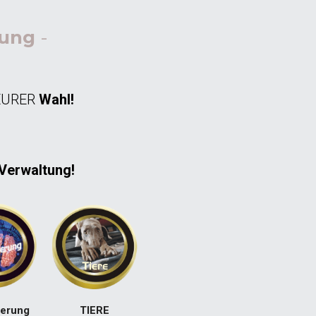
hung
 - 
EURER
 Wahl!
Verwaltung!
TIERE
sierung