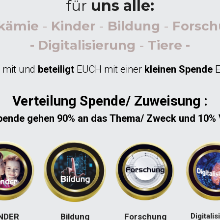
für
 uns alle:
kämie
 - 
Kinder
 - 
Bildung
 - 
Forsc
- Digitalisierung
 - 
Tiere -
 mit und
 beteiligt 
EUCH
mit einer
 kleinen Spende 
Verteilung Spende/ Zuweisung :
Spende gehen 90% an das Thema/ Zweck und 10% 
NDER
Bildung
Forschung
Digitali