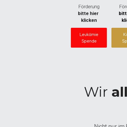
Förderung
För
bitte hier 
bitt
klicken
kl
Leukämie
K
Spende
Sp
Wir 
al
Nicht nur im