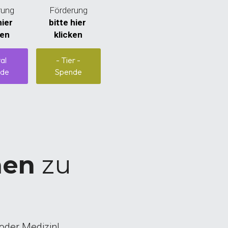
Förderung
rung
bitte hier 
ier 
klicken
ken
- Tier -
tal
Spende
de
hen
 zu 
oder Medizin!