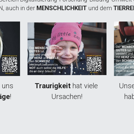
N, auch in der 
MENSCHLICHKEIT
 und dem 
TIERRE
 uns 
Traurigkeit 
hat viele 
Unse
äge
!
Ursachen!
ha