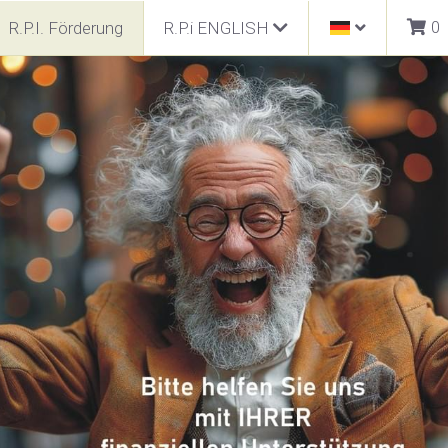
0
R.P.I. Förderung
R.P.i ENGLISH