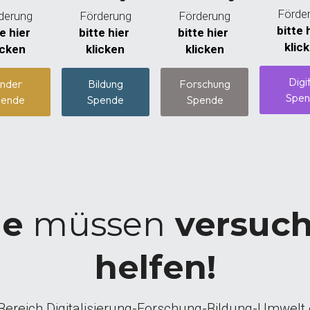
Förde
derung
Förderung
Förderung
bitte h
e hier 
bitte hier 
bitte hier 
klic
icken
klicken
klicken
Digi
inder
Bildung
Forschung
Spen
ende
Spende
Spende
le
 müssen
 versuc
helfen!
 Bereich Digitalisierung-Forschung-Bildung-Umwelt 