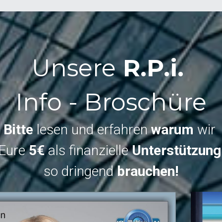
Unsere
 R.P.i. 
Info - Broschüre
Bitte
 lesen und erfahren 
warum
 wir 
Eure 
5€
 als finanzielle 
Unterstützung
so dringend 
brauchen!