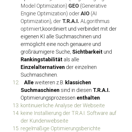
Model Optimization) 
GEO
 (Generative 
Engine Optimization) oder 
AIO
 (AI 
Optimization), der 
T.R.A.I.
 ALgorithmus 
optimiert,
koordiniert und verbindet mit der 
eigenen KI alle Suchmaschinen und 
ermöglicht eine noch genauere und 
großräumigere Suche, 
Sichtbarkeit
 und 
Rankingstabilität
 als alle 
Einzelalternativen
 der einzelnen 
Suchmaschinen. 
Alle
 weiteren z.B. 
klassichen 
Suchmaschinen
 sind in diesen 
T.R.A.I. 
Optimierungsprozessen 
enthalten
.
kontinuierliche Analyse der Webseite
keine Installierung der T.R.A.I. Software auf 
der Kundenwebseite
regelmäßige Optimierungsberichte