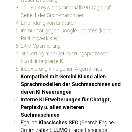
15 - 30 Keywords innerhalb 90 Tage auf 
Seite 1 der Such-maschinen
Einbindung von Entitäten
Immunität gegen Google Updates (keine 
Rankingverluste)
24/7 Optimierung
Steuerung aller Optimierungsprozesse 
durch integrierte KI
Indexierung im eigenen Algorithmus
Kompatibel mit Gemini KI und allen 
Sprachmodellen der Suchmaschinen und 
deren KI Neuerungen
Interne KI Erweiterungen für Chatgpt, 
Perplexly u. allen weiteren 
Suchmaschinen
Egal ob 
Klassisches SEO
 (Search Engine 
Optimization), 
LLMO
 (Large Language 