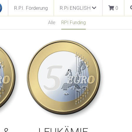
0
R.P.I. Förderung
R.P.i ENGLISH
Impressum
Contact 
+49 (0) 3601 798846
info@bwf-media-group.de
Allgemeine Gesch