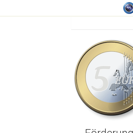
R.B.i. - Funding Circle
© 2026