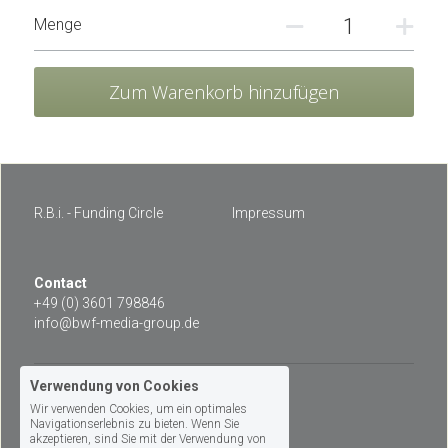
Menge
Zum Warenkorb hinzufügen
R.B.i. - Funding Circle
Impressum
Contact 
+49 (0) 3601 798846
info@bwf-media-group.de
Verwendung von Cookies
© 2026
Wir verwenden Cookies, um ein optimales
Navigationserlebnis zu bieten. Wenn Sie
akzeptieren, sind Sie mit der Verwendung von