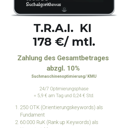
T.R.A.I.  KI 
178 €/ mtl.
Zahlung des Gesamtbetrages 
abzgl. 10% 
Suchmaschinenoptimierung/ KMU
24/7 Optimierungsphase
= 5,9 € am Tag und 0,24 € Std.
250 OTK (Orientierungskeywords) als 
Fundament
60.000 RuK (Rank up Keywords) als 