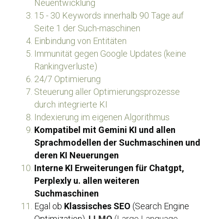
Neuentwicklung
15 - 30 Keywords innerhalb 90 Tage auf 
Seite 1 der Such-maschinen
Einbindung von Entitäten
Immunität gegen Google Updates (keine 
Rankingverluste)
24/7 Optimierung
Steuerung aller Optimierungsprozesse 
durch integrierte KI
Indexierung im eigenen Algorithmus
Kompatibel mit Gemini KI und allen 
Sprachmodellen der Suchmaschinen und 
deren KI Neuerungen
Interne KI Erweiterungen für Chatgpt, 
Perplexly u. allen weiteren 
Suchmaschinen
Egal ob 
Klassisches SEO
 (Search Engine 
Optimization), 
LLMO
 (Large Language 