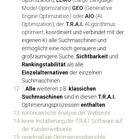
Model Optimization) 
GEO
 (Generative 
Engine Optimization) oder 
AIO
 (AI 
Optimization), der 
T.R.A.I.
 ALgorithmus 
optimiert, 
koordiniert und verbindet mit der 
eigenen KI alle Suchmaschinen und 
ermöglicht eine noch genauere und 
großräumigere Suche, 
Sichtbarkeit
 und 
Rankingstabilität
 als alle 
Einzelalternativen
 der einzelnen 
Suchmaschinen. 
Alle
 weiteren z.B. 
klassichen 
Suchmaschinen
 sind in diesen 
T.R.A.I. 
Optimierungsprozessen 
enthalten
.
kontinuierliche Analyse der Webseite
keine Installierung der T.R.A.I. Software auf 
der Kundenwebseite
regelmäßige Optimierungsberichte